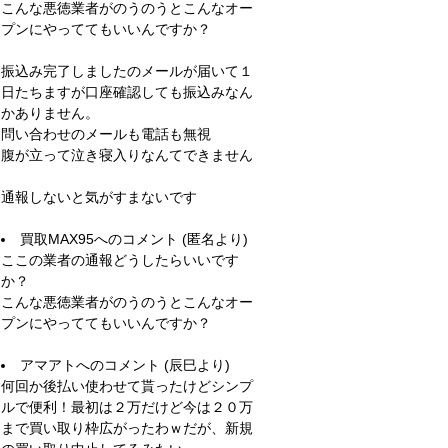
こんな悪徳業者がのうのうとこんなオー
プンにやっててもいいんですか？
振込み完了しましたのメールが届いて１
日たちますが口座確認しても振込みなん
かありません。
問い合わせのメールも電話も無視
腹が立って泣き寝入りなんてできません
通報しないと気がすまないです
買取MAX95
へのコメント (匿名より)
ここの業者の通報どうしたらいいです
か？
こんな悪徳業者がのうのうとこんなオー
プンにやっててもいいんですか？
アマアト
へのコメント (辰巳より)
何回か後払い使わせて貰ったけどシンプ
ルで便利！最初は２万だけど今は２０万
まで買い取り枠広がったわｗだが、新規