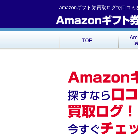
コ
Skip
amazonギフト券買取ログで口コ
ン
to
テ
navigation
ン
ツ
へ
移
動