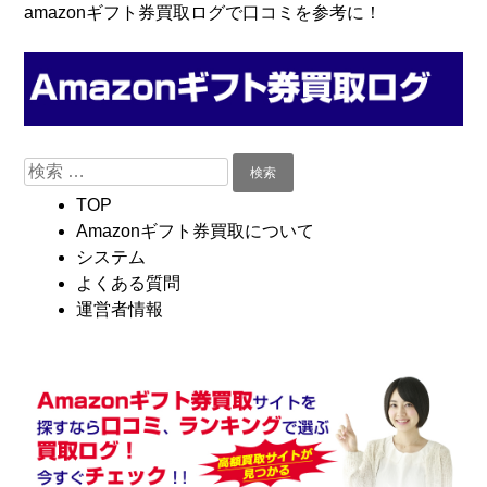
コ
Skip
amazonギフト券買取ログで口コミを参考に！
ン
to
テ
navigation
ン
ツ
へ
検
移
索:
動
TOP
Amazonギフト券買取について
システム
よくある質問
運営者情報