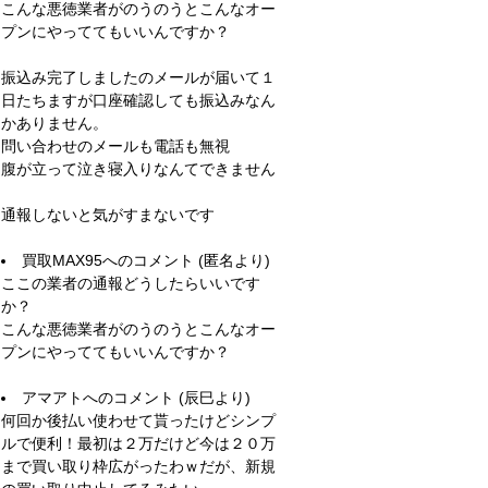
こんな悪徳業者がのうのうとこんなオー
プンにやっててもいいんですか？
振込み完了しましたのメールが届いて１
日たちますが口座確認しても振込みなん
かありません。
問い合わせのメールも電話も無視
腹が立って泣き寝入りなんてできません
通報しないと気がすまないです
買取MAX95
へのコメント (匿名より)
ここの業者の通報どうしたらいいです
か？
こんな悪徳業者がのうのうとこんなオー
プンにやっててもいいんですか？
アマアト
へのコメント (辰巳より)
何回か後払い使わせて貰ったけどシンプ
ルで便利！最初は２万だけど今は２０万
まで買い取り枠広がったわｗだが、新規