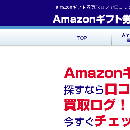
コ
Skip
amazonギフト券買取ログで口コ
ン
to
テ
navigation
ン
ツ
へ
移
動