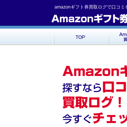
コ
Skip
amazonギフト券買取ログで口コ
ン
to
テ
navigation
ン
ツ
へ
移
動