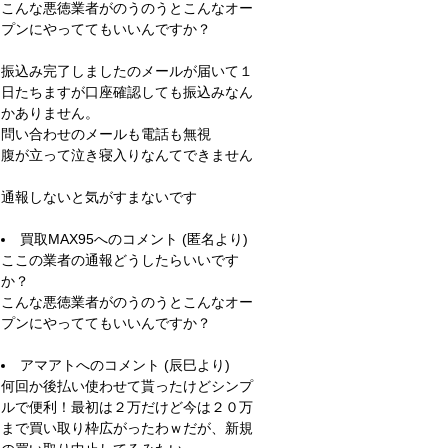
こんな悪徳業者がのうのうとこんなオー
プンにやっててもいいんですか？
振込み完了しましたのメールが届いて１
日たちますが口座確認しても振込みなん
かありません。
問い合わせのメールも電話も無視
腹が立って泣き寝入りなんてできません
通報しないと気がすまないです
買取MAX95
へのコメント (匿名より)
ここの業者の通報どうしたらいいです
か？
こんな悪徳業者がのうのうとこんなオー
プンにやっててもいいんですか？
アマアト
へのコメント (辰巳より)
何回か後払い使わせて貰ったけどシンプ
ルで便利！最初は２万だけど今は２０万
まで買い取り枠広がったわｗだが、新規