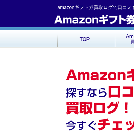
コ
Skip
amazonギフト券買取ログで口コ
ン
to
テ
navigation
ン
ツ
へ
移
動