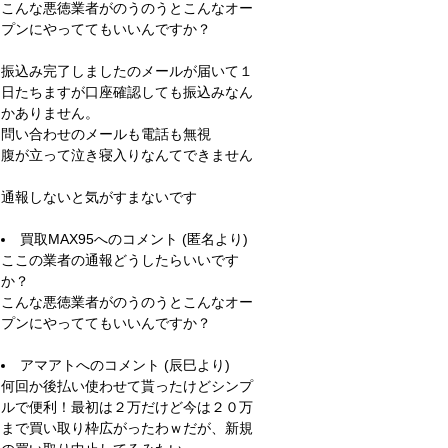
こんな悪徳業者がのうのうとこんなオー
プンにやっててもいいんですか？
振込み完了しましたのメールが届いて１
日たちますが口座確認しても振込みなん
かありません。
問い合わせのメールも電話も無視
腹が立って泣き寝入りなんてできません
通報しないと気がすまないです
買取MAX95
へのコメント (匿名より)
ここの業者の通報どうしたらいいです
か？
こんな悪徳業者がのうのうとこんなオー
プンにやっててもいいんですか？
アマアト
へのコメント (辰巳より)
何回か後払い使わせて貰ったけどシンプ
ルで便利！最初は２万だけど今は２０万
まで買い取り枠広がったわｗだが、新規