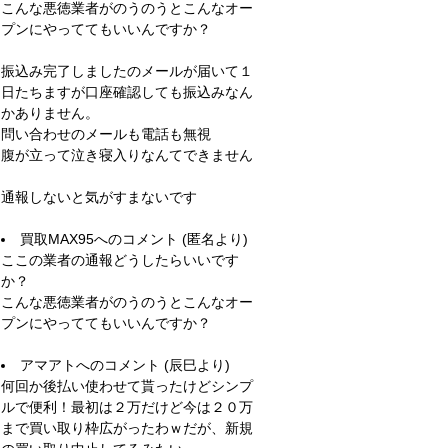
こんな悪徳業者がのうのうとこんなオー
プンにやっててもいいんですか？
振込み完了しましたのメールが届いて１
日たちますが口座確認しても振込みなん
かありません。
問い合わせのメールも電話も無視
腹が立って泣き寝入りなんてできません
通報しないと気がすまないです
買取MAX95
へのコメント (匿名より)
ここの業者の通報どうしたらいいです
か？
こんな悪徳業者がのうのうとこんなオー
プンにやっててもいいんですか？
アマアト
へのコメント (辰巳より)
何回か後払い使わせて貰ったけどシンプ
ルで便利！最初は２万だけど今は２０万
まで買い取り枠広がったわｗだが、新規