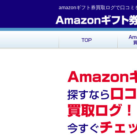
コ
Skip
amazonギフト券買取ログで口コ
ン
to
テ
navigation
ン
ツ
へ
移
動