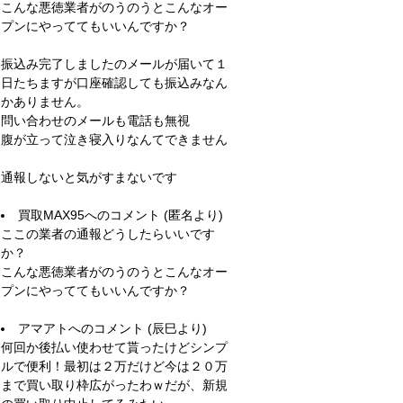
こんな悪徳業者がのうのうとこんなオー
プンにやっててもいいんですか？
振込み完了しましたのメールが届いて１
日たちますが口座確認しても振込みなん
かありません。
問い合わせのメールも電話も無視
腹が立って泣き寝入りなんてできません
通報しないと気がすまないです
買取MAX95
へのコメント (匿名より)
ここの業者の通報どうしたらいいです
か？
こんな悪徳業者がのうのうとこんなオー
プンにやっててもいいんですか？
アマアト
へのコメント (辰巳より)
何回か後払い使わせて貰ったけどシンプ
ルで便利！最初は２万だけど今は２０万
まで買い取り枠広がったわｗだが、新規