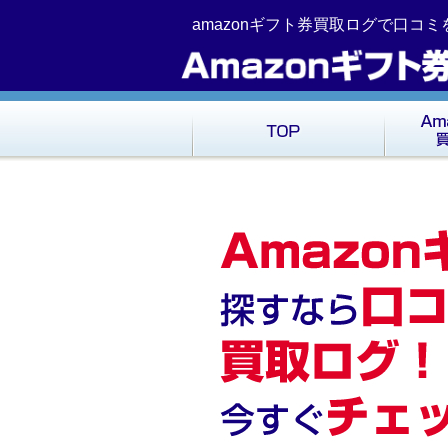
コ
Skip
amazonギフト券買取ログで口コ
ン
to
テ
navigation
ン
ツ
へ
移
動