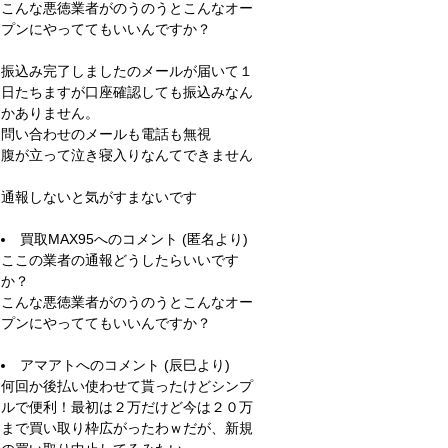
こんな悪徳業者がのうのうとこんなオー
プンにやっててもいいんですか？
振込み完了しましたのメールが届いて１
日たちますが口座確認しても振込みなん
かありません。
問い合わせのメールも電話も無視
腹が立って泣き寝入りなんてできません
通報しないと気がすまないです
買取MAX95
へのコメント (匿名より)
ここの業者の通報どうしたらいいです
か？
こんな悪徳業者がのうのうとこんなオー
プンにやっててもいいんですか？
アマアト
へのコメント (辰巳より)
何回か後払い使わせて貰ったけどシンプ
ルで便利！最初は２万だけど今は２０万
まで買い取り枠広がったわｗだが、新規