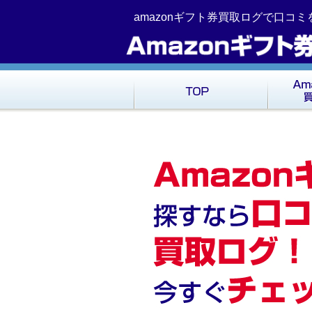
コ
Skip
amazonギフト券買取ログで口コ
ン
to
テ
navigation
ン
ツ
へ
移
動