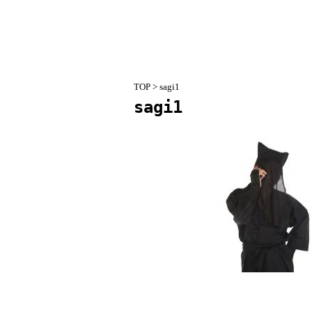
TOP
> sagi1
sagi1