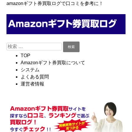
コ
Skip
amazonギフト券買取ログで口コミを参考に！
ン
to
テ
navigation
ン
ツ
へ
検
移
索:
動
TOP
Amazonギフト券買取について
システム
よくある質問
運営者情報