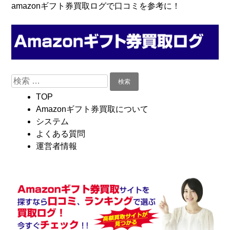
コ
Skip
amazonギフト券買取ログで口コミを参考に！
ン
to
テ
navigation
ン
ツ
へ
検
移
索:
動
TOP
Amazonギフト券買取について
システム
よくある質問
運営者情報