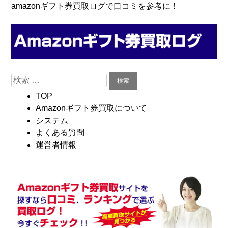
コ
Skip
amazonギフト券買取ログで口コミを参考に！
ン
to
テ
navigation
ン
ツ
へ
検
移
索:
動
TOP
Amazonギフト券買取について
システム
よくある質問
運営者情報