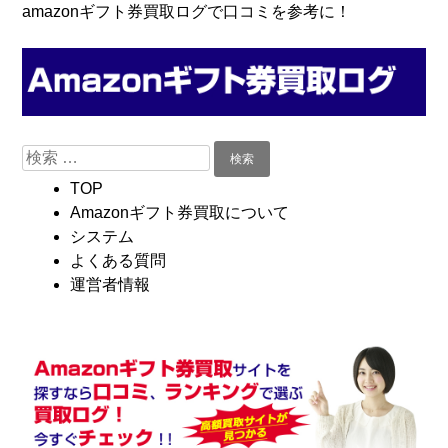
コ
Skip
amazonギフト券買取ログで口コミを参考に！
ン
to
テ
navigation
ン
ツ
へ
検
移
索:
動
TOP
Amazonギフト券買取について
システム
よくある質問
運営者情報